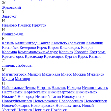
Ж
Жуковский
З
Златоуст
И
Иваново
Ижевск
Иркутск
Й
Йошкар-Ола
К
Казань
Калининград
Калуга
Каменск-Уральский
Камышин
Каспийск
Кемерово
Керчь
Киров
Кисловодск
Ковров
Коломна
Комсомольск-на-Амуре
Копейск
Королёв
Кострома
Красногорск
Краснодар
Красноярск
Курган
Курск
Кызыл
Л
Липецк
Люберцы
М
Магнитогорск
Майкоп
Махачкала
Миасс
Москва
Мурманск
Муром
Мытищи
Н
Набережные Челны
Назрань
Нальчик
Находка
Невинномысск
Нефтекамск
Нефтеюганск
Нижневартовск
Нижнекамск
Нижний Новгород
Нижний Тагил
Новокузнецк
Новокуйбышевск
Новомосковск
Новороссийск
Новосибирск
Новочебоксарск
Новочеркасск
Новошахтинск
Новый
Уренгой
Ногинск
Норильск
Ноябрьск