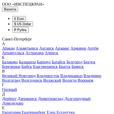
ООО «ИВСПЕЦКРАН»
Валюта
€ Euro
$ US Dollar
₽ Рубль
Санкт-Петербург
А
Абакан
Альметьевск
Ангарск
Арзамас
Армавир
Артём
Архангельск
Астрахань
Ачинск
Б
Балаково
Балашиха
Барнаул
Батайск
Белгород
Бердск
Березники
Бийск
Благовещенск
Братск
Брянск
В
Великий Новгород
Владивосток
Владикавказ
Владимир
Волгоград
Волгодонск
Волжский
Вологда
Воронеж
Г
Грозный
Д
Дербент
Дзержинск
Димитровград
Долгопрудный
Домодедово
Е
Евпатория
Екатеринбург
Елец
Ессентуки