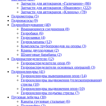
Запчасти для автокранов «Галичанин»
(86)
Запчасти для автокранов «Ивановец»
(222)
Запчасти для автокранов «Клинцы»
(78)
Гидромоторы (5)
Гидронасосы (9)
Гидрооборудование (40)
Вращающиеся соединения
(8)
Гидробаки
(6)
Гидрозамки
(4)
Гидроклапаны
(12)
Комплекты трубопроводов на опоры
(3)
Краны двухходовые
(2)
Шланговые барабаны
(2)
Гидрораспределители (12)
Гидрораспределители опор
(9)
Гидрораспределители основных операций
(3)
Гидроцилиндры (41)
Гидроцилиндры вывешивания опор
(14)
Гидроцилиндры выдвижения (телескопирования)
стрелы
(10)
Гидроцилиндры выдвижения опор
(10)
Гидроцилиндры подъема стрелы
(7)
Грузовая лебедка (30)
Канаты грузовые стальные
(6)
Полумуфты
(2)