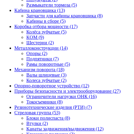
Размыкатели тормоза
(5)
Кабина крановщика (13)
Запчасти для кабины крановщика
(8)
Кабины в сборе
(5)
Коробка отбора мощности (17)
Колёса зубчатые
(5)
КОМ
(9)
Шестерни
(2)
Металлоконструкции (14)
Опоры
(2)
Подпятники
(7)
Рамы поворотные
(5)
Механизм поворота (18)
Валы шлицевые
(3)
Колеса зубчатые
(2)
Опорно-поворотное устройство (12)
Приборы безопасности и электрооборудование (27)
Ограничители нагрузки ОНК
(16)
Токосъемники
(8)
Резинотехнические изделия (РТИ) (7)
Стреловая группа (53)
Блоки полиспаста
(8)
Втулки
(2)
Канаты задвижения/выдвижения
(12)