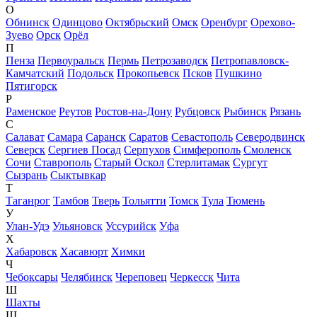
О
Обнинск
Одинцово
Октябрьский
Омск
Оренбург
Орехово-
Зуево
Орск
Орёл
П
Пенза
Первоуральск
Пермь
Петрозаводск
Петропавловск-
Камчатский
Подольск
Прокопьевск
Псков
Пушкино
Пятигорск
Р
Раменское
Реутов
Ростов-на-Дону
Рубцовск
Рыбинск
Рязань
С
Салават
Самара
Саранск
Саратов
Севастополь
Северодвинск
Северск
Сергиев Посад
Серпухов
Симферополь
Смоленск
Сочи
Ставрополь
Старый Оскол
Стерлитамак
Сургут
Сызрань
Сыктывкар
Т
Таганрог
Тамбов
Тверь
Тольятти
Томск
Тула
Тюмень
У
Улан-Удэ
Ульяновск
Уссурийск
Уфа
Х
Хабаровск
Хасавюрт
Химки
Ч
Чебоксары
Челябинск
Череповец
Черкесск
Чита
Ш
Шахты
Щ