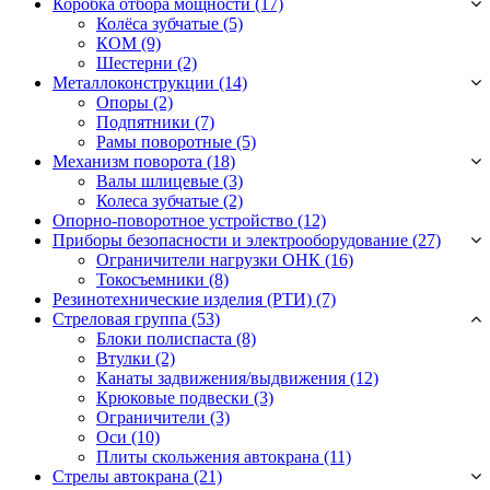
Коробка отбора мощности (17)
Колёса зубчатые
(5)
КОМ
(9)
Шестерни
(2)
Металлоконструкции (14)
Опоры
(2)
Подпятники
(7)
Рамы поворотные
(5)
Механизм поворота (18)
Валы шлицевые
(3)
Колеса зубчатые
(2)
Опорно-поворотное устройство (12)
Приборы безопасности и электрооборудование (27)
Ограничители нагрузки ОНК
(16)
Токосъемники
(8)
Резинотехнические изделия (РТИ) (7)
Стреловая группа (53)
Блоки полиспаста
(8)
Втулки
(2)
Канаты задвижения/выдвижения
(12)
Крюковые подвески
(3)
Ограничители
(3)
Оси
(10)
Плиты скольжения автокрана
(11)
Стрелы автокрана (21)