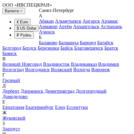
ООО «ИВСПЕЦКРАН»
Санкт-Петербург
Валюта
А
Абакан
Альметьевск
Ангарск
Арзамас
€ Euro
Армавир
Артём
Архангельск
Астрахань
$ US Dollar
Ачинск
₽ Рубль
Б
Балаково
Балашиха
Барнаул
Батайск
Белгород
Бердск
Березники
Бийск
Благовещенск
Братск
Брянск
В
Великий Новгород
Владивосток
Владикавказ
Владимир
Волгоград
Волгодонск
Волжский
Вологда
Воронеж
Г
Грозный
Д
Дербент
Дзержинск
Димитровград
Долгопрудный
Домодедово
Е
Евпатория
Екатеринбург
Елец
Ессентуки
Ж
Жуковский
З
Златоуст