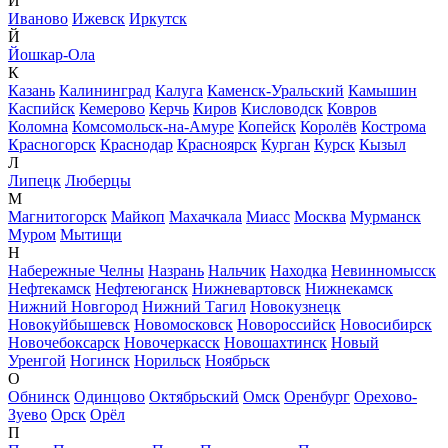
И
Иваново
Ижевск
Иркутск
Й
Йошкар-Ола
К
Казань
Калининград
Калуга
Каменск-Уральский
Камышин
Каспийск
Кемерово
Керчь
Киров
Кисловодск
Ковров
Коломна
Комсомольск-на-Амуре
Копейск
Королёв
Кострома
Красногорск
Краснодар
Красноярск
Курган
Курск
Кызыл
Л
Липецк
Люберцы
М
Магнитогорск
Майкоп
Махачкала
Миасс
Москва
Мурманск
Муром
Мытищи
Н
Набережные Челны
Назрань
Нальчик
Находка
Невинномысск
Нефтекамск
Нефтеюганск
Нижневартовск
Нижнекамск
Нижний Новгород
Нижний Тагил
Новокузнецк
Новокуйбышевск
Новомосковск
Новороссийск
Новосибирск
Новочебоксарск
Новочеркасск
Новошахтинск
Новый
Уренгой
Ногинск
Норильск
Ноябрьск
О
Обнинск
Одинцово
Октябрьский
Омск
Оренбург
Орехово-
Зуево
Орск
Орёл
П