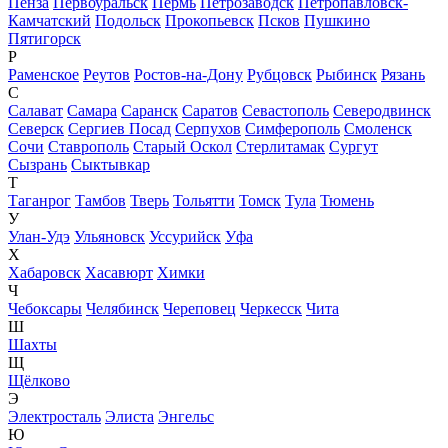
Пенза
Первоуральск
Пермь
Петрозаводск
Петропавловск-
Камчатский
Подольск
Прокопьевск
Псков
Пушкино
Пятигорск
Р
Раменское
Реутов
Ростов-на-Дону
Рубцовск
Рыбинск
Рязань
С
Салават
Самара
Саранск
Саратов
Севастополь
Северодвинск
Северск
Сергиев Посад
Серпухов
Симферополь
Смоленск
Сочи
Ставрополь
Старый Оскол
Стерлитамак
Сургут
Сызрань
Сыктывкар
Т
Таганрог
Тамбов
Тверь
Тольятти
Томск
Тула
Тюмень
У
Улан-Удэ
Ульяновск
Уссурийск
Уфа
Х
Хабаровск
Хасавюрт
Химки
Ч
Чебоксары
Челябинск
Череповец
Черкесск
Чита
Ш
Шахты
Щ
Щёлково
Э
Электросталь
Элиста
Энгельс
Ю