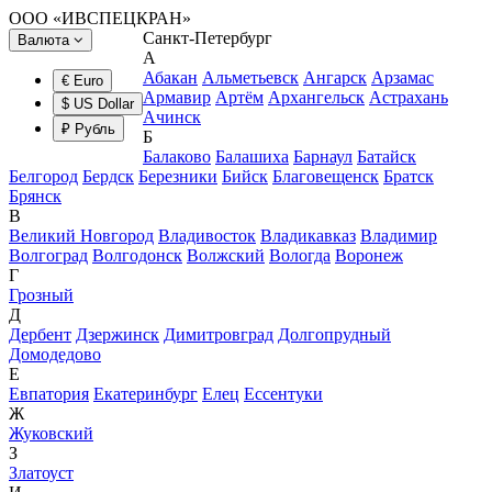
ООО «ИВСПЕЦКРАН»
Санкт-Петербург
Валюта
А
Абакан
Альметьевск
Ангарск
Арзамас
€ Euro
Армавир
Артём
Архангельск
Астрахань
$ US Dollar
Ачинск
₽ Рубль
Б
Балаково
Балашиха
Барнаул
Батайск
Белгород
Бердск
Березники
Бийск
Благовещенск
Братск
Брянск
В
Великий Новгород
Владивосток
Владикавказ
Владимир
Волгоград
Волгодонск
Волжский
Вологда
Воронеж
Г
Грозный
Д
Дербент
Дзержинск
Димитровград
Долгопрудный
Домодедово
Е
Евпатория
Екатеринбург
Елец
Ессентуки
Ж
Жуковский
З
Златоуст