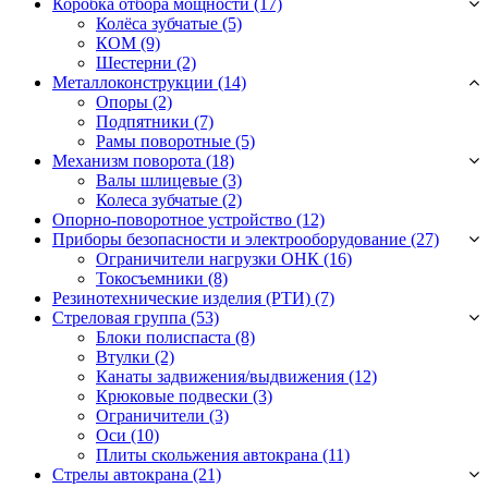
Коробка отбора мощности (17)
Колёса зубчатые
(5)
КОМ
(9)
Шестерни
(2)
Металлоконструкции (14)
Опоры
(2)
Подпятники
(7)
Рамы поворотные
(5)
Механизм поворота (18)
Валы шлицевые
(3)
Колеса зубчатые
(2)
Опорно-поворотное устройство (12)
Приборы безопасности и электрооборудование (27)
Ограничители нагрузки ОНК
(16)
Токосъемники
(8)
Резинотехнические изделия (РТИ) (7)
Стреловая группа (53)
Блоки полиспаста
(8)
Втулки
(2)
Канаты задвижения/выдвижения
(12)
Крюковые подвески
(3)
Ограничители
(3)
Оси
(10)
Плиты скольжения автокрана
(11)
Стрелы автокрана (21)