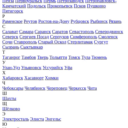
Пенза
Первоуральск
Пермь
Петрозаводск
Петропавловск-
Камчатский
Подольск
Прокопьевск
Псков
Пушкино
Пятигорск
Р
Раменское
Реутов
Ростов-на-Дону
Рубцовск
Рыбинск
Рязань
С
Салават
Самара
Саранск
Саратов
Севастополь
Северодвинск
Северск
Сергиев Посад
Серпухов
Симферополь
Смоленск
Сочи
Ставрополь
Старый Оскол
Стерлитамак
Сургут
Сызрань
Сыктывкар
Т
Таганрог
Тамбов
Тверь
Тольятти
Томск
Тула
Тюмень
У
Улан-Удэ
Ульяновск
Уссурийск
Уфа
Х
Хабаровск
Хасавюрт
Химки
Ч
Чебоксары
Челябинск
Череповец
Черкесск
Чита
Ш
Шахты
Щ
Щёлково
Э
Электросталь
Элиста
Энгельс
Ю