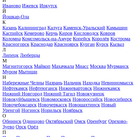
И
Иваново
Ижевск
Иркутск
Й
Йошкар-Ола
К
Казань
Калининград
Калуга
Каменск-Уральский
Камышин
Каспийск
Кемерово
Керчь
Киров
Кисловодск
Ковров
Коломна
Комсомольск-на-Амуре
Копейск
Королёв
Кострома
Красногорск
Краснодар
Красноярск
Курган
Курск
Кызыл
Л
Липецк
Люберцы
М
Магнитогорск
Майкоп
Махачкала
Миасс
Москва
Мурманск
Муром
Мытищи
Н
Набережные Челны
Назрань
Нальчик
Находка
Невинномысск
Нефтекамск
Нефтеюганск
Нижневартовск
Нижнекамск
Нижний Новгород
Нижний Тагил
Новокузнецк
Новокуйбышевск
Новомосковск
Новороссийск
Новосибирск
Новочебоксарск
Новочеркасск
Новошахтинск
Новый
Уренгой
Ногинск
Норильск
Ноябрьск
О
Обнинск
Одинцово
Октябрьский
Омск
Оренбург
Орехово-
Зуево
Орск
Орёл
П