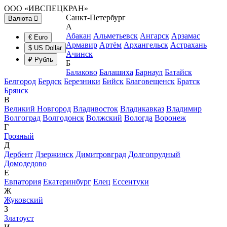
ООО «ИВСПЕЦКРАН»
Санкт-Петербург
Валюта
А
Абакан
Альметьевск
Ангарск
Арзамас
€ Euro
Армавир
Артём
Архангельск
Астрахань
$ US Dollar
Ачинск
₽ Рубль
Б
Балаково
Балашиха
Барнаул
Батайск
Белгород
Бердск
Березники
Бийск
Благовещенск
Братск
Брянск
В
Великий Новгород
Владивосток
Владикавказ
Владимир
Волгоград
Волгодонск
Волжский
Вологда
Воронеж
Г
Грозный
Д
Дербент
Дзержинск
Димитровград
Долгопрудный
Домодедово
Е
Евпатория
Екатеринбург
Елец
Ессентуки
Ж
Жуковский
З
Златоуст