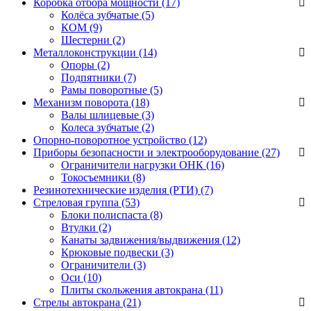
Коробка отбора мощности (17)
Колёса зубчатые
(5)
КОМ
(9)
Шестерни
(2)
Металлоконструкции (14)
Опоры
(2)
Подпятники
(7)
Рамы поворотные
(5)
Механизм поворота (18)
Валы шлицевые
(3)
Колеса зубчатые
(2)
Опорно-поворотное устройство (12)
Приборы безопасности и электрооборудование (27)
Ограничители нагрузки ОНК
(16)
Токосъемники
(8)
Резинотехнические изделия (РТИ) (7)
Стреловая группа (53)
Блоки полиспаста
(8)
Втулки
(2)
Канаты задвижения/выдвижения
(12)
Крюковые подвески
(3)
Ограничители
(3)
Оси
(10)
Плиты скольжения автокрана
(11)
Стрелы автокрана (21)