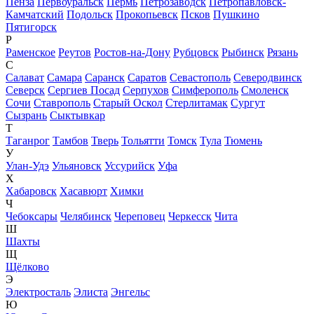
Пенза
Первоуральск
Пермь
Петрозаводск
Петропавловск-
Камчатский
Подольск
Прокопьевск
Псков
Пушкино
Пятигорск
Р
Раменское
Реутов
Ростов-на-Дону
Рубцовск
Рыбинск
Рязань
С
Салават
Самара
Саранск
Саратов
Севастополь
Северодвинск
Северск
Сергиев Посад
Серпухов
Симферополь
Смоленск
Сочи
Ставрополь
Старый Оскол
Стерлитамак
Сургут
Сызрань
Сыктывкар
Т
Таганрог
Тамбов
Тверь
Тольятти
Томск
Тула
Тюмень
У
Улан-Удэ
Ульяновск
Уссурийск
Уфа
Х
Хабаровск
Хасавюрт
Химки
Ч
Чебоксары
Челябинск
Череповец
Черкесск
Чита
Ш
Шахты
Щ
Щёлково
Э
Электросталь
Элиста
Энгельс
Ю