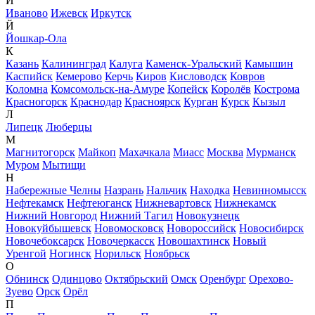
И
Иваново
Ижевск
Иркутск
Й
Йошкар-Ола
К
Казань
Калининград
Калуга
Каменск-Уральский
Камышин
Каспийск
Кемерово
Керчь
Киров
Кисловодск
Ковров
Коломна
Комсомольск-на-Амуре
Копейск
Королёв
Кострома
Красногорск
Краснодар
Красноярск
Курган
Курск
Кызыл
Л
Липецк
Люберцы
М
Магнитогорск
Майкоп
Махачкала
Миасс
Москва
Мурманск
Муром
Мытищи
Н
Набережные Челны
Назрань
Нальчик
Находка
Невинномысск
Нефтекамск
Нефтеюганск
Нижневартовск
Нижнекамск
Нижний Новгород
Нижний Тагил
Новокузнецк
Новокуйбышевск
Новомосковск
Новороссийск
Новосибирск
Новочебоксарск
Новочеркасск
Новошахтинск
Новый
Уренгой
Ногинск
Норильск
Ноябрьск
О
Обнинск
Одинцово
Октябрьский
Омск
Оренбург
Орехово-
Зуево
Орск
Орёл
П